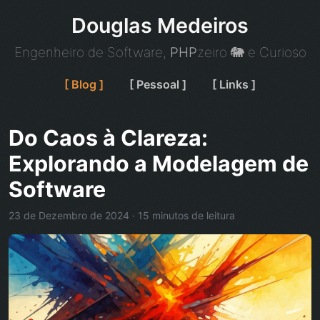
Douglas Medeiros
Engenheiro de Software,
PHP
zeiro 🐘 e Curioso
[ Blog ]
[ Pessoal ]
[ Links ]
Do Caos à Clareza:
Explorando a Modelagem de
Software
23 de Dezembro de 2024 · 15 minutos de leitura