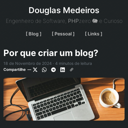
Douglas Medeiros
Engenheiro de Software,
PHP
zeiro 🐘 e Curioso
[ Blog ]
[ Pessoal ]
[ Links ]
Por que criar um blog?
18 de Novembro de 2024 · 4 minutos de leitura
Compartilhe —