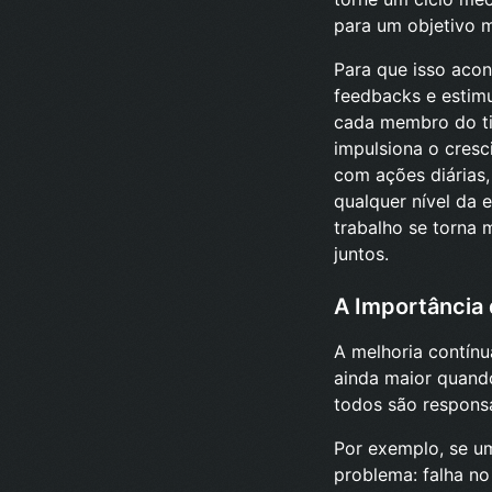
para um objetivo m
Para que isso acon
feedbacks e estimu
cada membro do tim
impulsiona o cresc
com ações diárias,
qualquer nível da
trabalho se torna 
juntos.
A Importância 
A melhoria contín
ainda maior quando
todos são responsá
Por exemplo, se um
problema: falha n