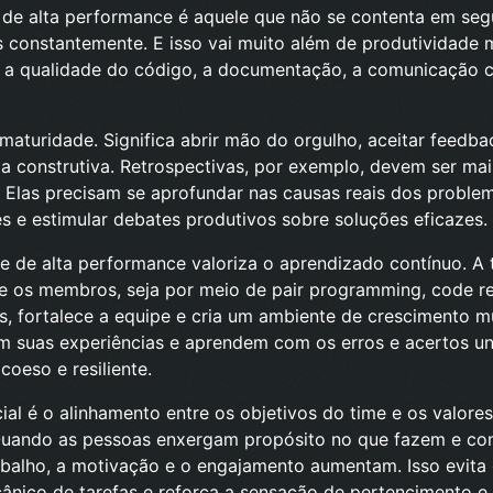
 de alta performance é aquele que não se contenta em seg
 constantemente. E isso vai muito além de produtividade 
e a qualidade do código, a documentação, a comunicação c
maturidade. Significa abrir mão do orgulho, aceitar feedbac
 construtiva. Retrospectivas, por exemplo, devem ser mai
. Elas precisam se aprofundar nas causas reais dos problem
s e estimular debates produtivos sobre soluções eficazes.
e de alta performance valoriza o aprendizado contínuo. A 
e os membros, seja por meio de pair programming, code r
s, fortalece a equipe e cria um ambiente de crescimento 
m suas experiências e aprendem com os erros e acertos un
coeso e resiliente.
ial é o alinhamento entre os objetivos do time e os valores
 Quando as pessoas enxergam propósito no que fazem e c
balho, a motivação e o engajamento aumentam. Isso evita q
ânico de tarefas e reforça a sensação de pertencimento e 