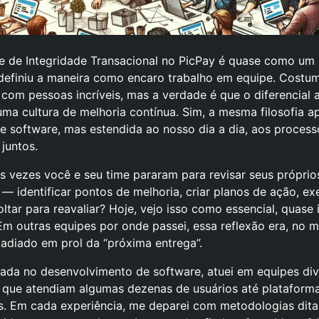
e de Integridade Transacional no PicPay é quase como um p
definiu a maneira como encaro trabalho em equipe. Costum
 com pessoas incríveis, mas a verdade é que o diferencial 
 uma cultura de melhoria contínua. Sim, a mesma filosofia a
 software, mas estendida ao nosso dia a dia, aos process
juntos.
s vezes você e seu time pararam para revisar seus própri
 — identificar pontos de melhoria, criar planos de ação, ex
ltar para reavaliar? Hoje, vejo isso como essencial, quase 
Em outras equipes por onde passei, essa reflexão era, no 
adiado em prol da “próxima entrega”.
ada no desenvolvimento de software, atuei em equipes div
 que atendiam algumas dezenas de usuários até platafor
. Em cada experiência, me deparei com metodologias ditas