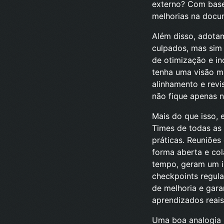
externo? Com base
melhorias na docu
Além disso, adota
culpados, mas sim 
de otimização e i
tenha uma visão ma
alinhamento e rev
não fique apenas n
Mais do que isso, 
Times de todas as 
práticas. Reuniões
forma aberta e co
tempo, geram um i
checkpoints regula
de melhoria e gar
aprendizados reais
Uma boa analogia p