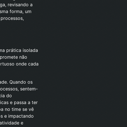
ga, revisando a
esma forma, um
 processos,
ma prática isolada
mpromete não
irtuoso onde cada
dade. Quando os
rocessos, sentem-
cia do
cas e passa a ter
a no time se vê
os e impactando
atividade e