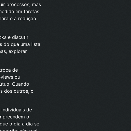
uir processos, mas
medida em tarefas
lara e a redução
ks e discutir
s do que uma lista
as, explorar
troca de
eviews ou
mútuo. Quando
s dos outros, o
 individuais de
ompreendem o
ue o dia a dia se
contribuição real