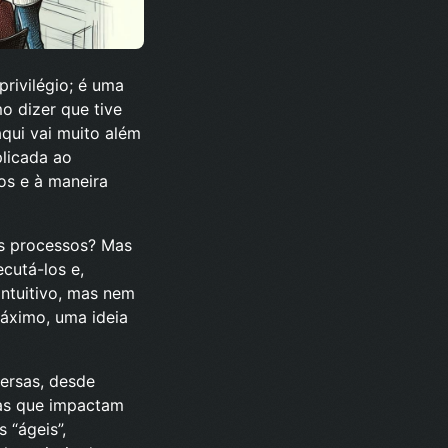
rivilégio; é uma
o dizer que tive
aqui vai muito além
plicada ao
os e à maneira
os processos? Mas
ecutá-los e,
intuitivo, mas nem
máximo, uma ideia
ersas, desde
mas que impactam
 “ágeis”,