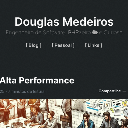
Douglas Medeiros
Engenheiro de Software,
PHP
zeiro 🐘 e Curioso
[ Blog ]
[ Pessoal ]
[ Links ]
 Alta Performance
Compartilhe —
5 · 7 minutos de leitura