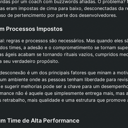
idas por um coach com buzzwords afiadas. O problema? 
cas eram impostas de cima para baixo, desconectadas da r
nso de pertencimento por parte dos desenvolvedores.
m Processos Impostos
l: regras e processos são necessários. Mas quando eles s
 dos times, a adesão e o comprometimento se tornam super
ias ágeis acabam se tornando rituais vazios, cumpridos m
 seu verdadeiro propósito.
 desconexão é um dos principais fatores que minam a moti
 um ambiente onde as pessoas tenham liberdade para revis
s e sugerir melhorias pode ser a chave para um desempenh
ormance não é aquele que simplesmente entrega mais, mas 
 retrabalho, mais qualidade e uma estrutura que promove 
um Time de Alta Performance