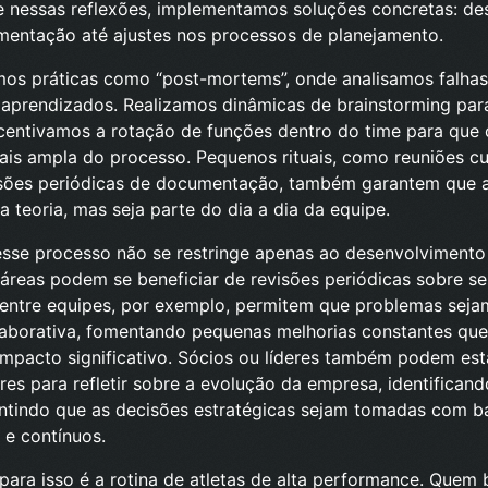
 nessas reflexões, implementamos soluções concretas: des
mentação até ajustes nos processos de planejamento.
mos práticas como “post-mortems”, onde analisamos falha
aprendizados. Realizamos dinâmicas de brainstorming para
ncentivamos a rotação de funções dentro do time para qu
is ampla do processo. Pequenos rituais, como reuniões cu
isões periódicas de documentação, também garantem que a
a teoria, mas seja parte do dia a dia da equipe.
esse processo não se restringe apenas ao desenvolvimento
áreas podem se beneficiar de revisões periódicas sobre se
 entre equipes, por exemplo, permitem que problemas seja
laborativa, fomentando pequenas melhorias constantes que
mpacto significativo. Sócios ou líderes também podem est
res para refletir sobre a evolução da empresa, identifican
antindo que as decisões estratégicas sejam tomadas com 
 e contínuos.
ara isso é a rotina de atletas de alta performance. Quem