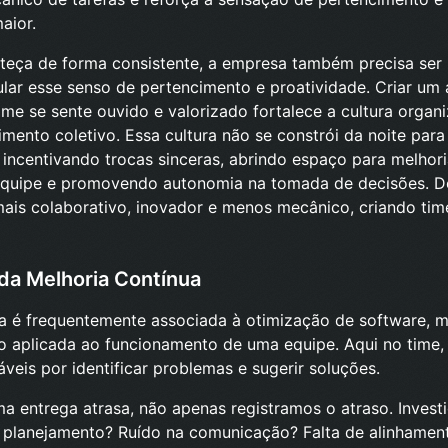
aior.
teça de forma consistente, a empresa também precisa ser 
lar esse senso de pertencimento e proatividade. Criar um
e se sente ouvido e valorizado fortalece a cultura organi
imento coletivo. Essa cultura não se constrói da noite para
 incentivando trocas sinceras, abrindo espaço para melhor
 equipe e promovendo autonomia na tomada de decisões. D
mais colaborativo, inovador e menos mecânico, criando ti
da Melhoria Contínua
ua é frequentemente associada à otimização de software, 
 aplicada ao funcionamento de uma equipe. Aqui no time, i
veis por identificar problemas e sugerir soluções.
a entrega atrasa, não apenas registramos o atraso. Invest
o planejamento? Ruído na comunicação? Falta de alinhame