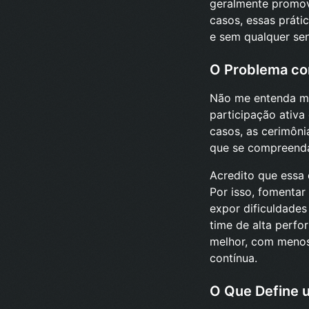
geralmente promov
casos, essas práti
e sem qualquer se
O Problema co
Não me entenda ma
participação ativa
casos, as cerimôn
que se compreenda
Acredito que essa
Por isso, fomentar
expor dificuldade
time de alta perf
melhor, com menos
contínua.
O Que Define 