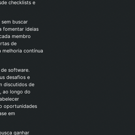
de checklists e
s sem buscar
 fomentar ideias
e cada membro
rtas de
 melhoria contínua
 de software.
us desafios e
m discutidos de
, ao longo do
abelecer
do oportunidades
base em
 busca ganhar