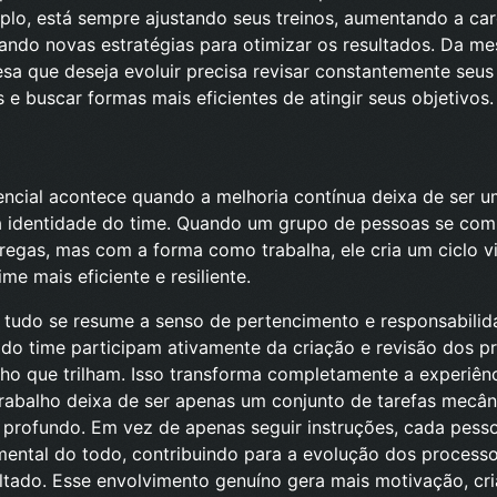
lo, está sempre ajustando seus treinos, aumentando a car
ando novas estratégias para otimizar os resultados. Da m
a que deseja evoluir precisa revisar constantemente seus
 e buscar formas mais eficientes de atingir seus objetivos.
encial acontece quando a melhoria contínua deixa de ser u
da identidade do time. Quando um grupo de pessoas se co
egas, mas com a forma como trabalha, ele cria um ciclo v
ime mais eficiente e resiliente.
, tudo se resume a senso de pertencimento e responsabili
do time participam ativamente da criação e revisão dos p
ho que trilham. Isso transforma completamente a experiên
rabalho deixa de ser apenas um conjunto de tarefas mecâni
profundo. Em vez de apenas seguir instruções, cada pesso
ental do todo, contribuindo para a evolução dos process
ltado. Esse envolvimento genuíno gera mais motivação, cri