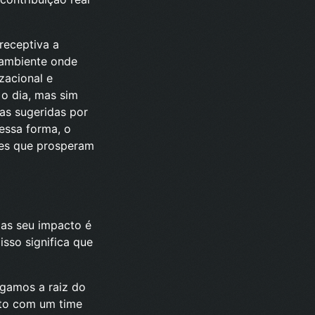
receptiva a
 ambiente onde
zacional e
 o dia, mas sim
ias sugeridas por
essa forma, o
mes que prosperam
mas seu impacto é
sso significa que
igamos a raiz do
nto com um time